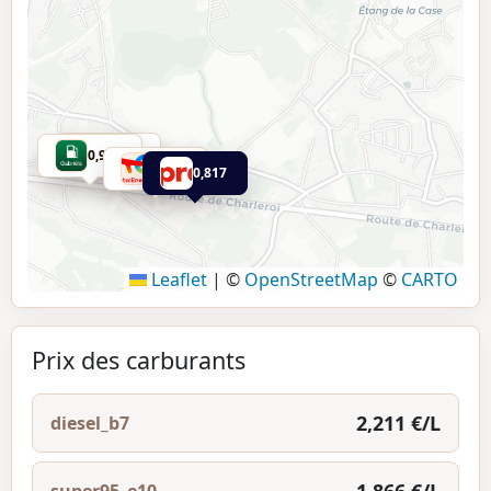
1,709
0,999
ES
1,866
0,817
Leaflet
|
©
OpenStreetMap
©
CARTO
Prix des carburants
2,211 €/L
diesel_b7