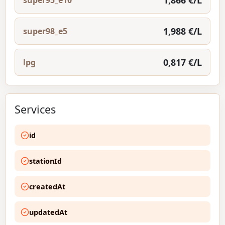
1,866 €/L
super95_e10
1,988 €/L
super98_e5
0,817 €/L
lpg
Services
id
stationId
createdAt
updatedAt