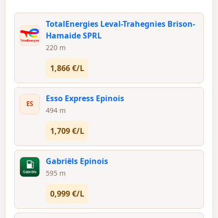
TotalEnergies Leval-Trahegnies Brison-
Hamaide SPRL
220 m
1,866 €/L
Esso Express Epinois
ES
494 m
1,709 €/L
Gabriëls Epinois
595 m
0,999 €/L