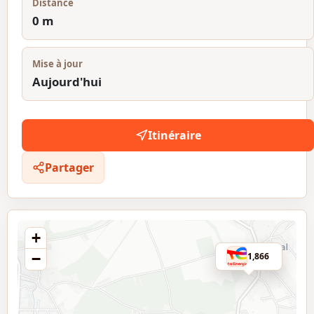
Distance
0 m
Mise à jour
Aujourd'hui
Itinéraire
Partager
+
−
1,866