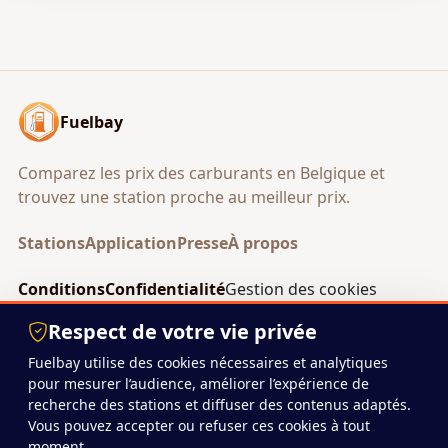
Fuelbay
Comparez les prix des carburants en Belgique et
trouvez une station proche au meilleur prix.
Stations
Application
Presse
À propos
Conditions
Confidentialité
Gestion des cookies
Android
Respect de votre vie privée
Fuelbay utilise des cookies nécessaires et analytiques
pour mesurer l’audience, améliorer l’expérience de
© 2026 Fuelbay
recherche des stations et diffuser des contenus adaptés.
Projet indépendant basé en Belgique.
Vous pouvez accepter ou refuser ces cookies à tout
moment.