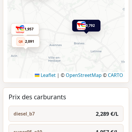
0,792
1,957
2,091
Q8
Leaflet
|
©
OpenStreetMap
©
CARTO
Prix des carburants
2,289 €/L
diesel_b7