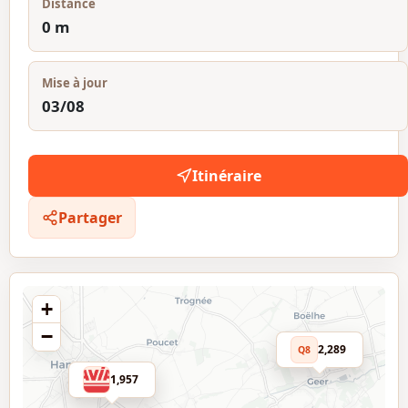
Distance
0 m
Mise à jour
03/08
Itinéraire
Partager
+
−
2,289
Q8
1,957