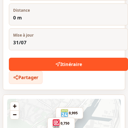
Distance
0 m
Mise à jour
31/07
Itinéraire
Partager
+
0,995
−
0,750