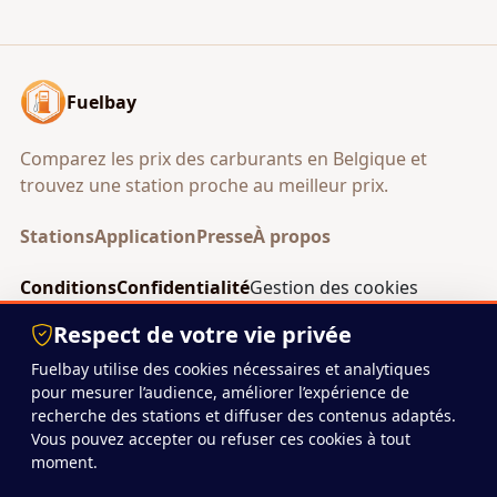
Fuelbay
Comparez les prix des carburants en Belgique et
trouvez une station proche au meilleur prix.
Stations
Application
Presse
À propos
Conditions
Confidentialité
Gestion des cookies
Android
Respect de votre vie privée
Fuelbay utilise des cookies nécessaires et analytiques
pour mesurer l’audience, améliorer l’expérience de
© 2026 Fuelbay
recherche des stations et diffuser des contenus adaptés.
Projet indépendant basé en Belgique.
Vous pouvez accepter ou refuser ces cookies à tout
moment.