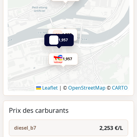
1,857
Q8
1,957
1,957
Leaflet
|
©
OpenStreetMap
©
CARTO
Prix des carburants
2,253 €/L
diesel_b7