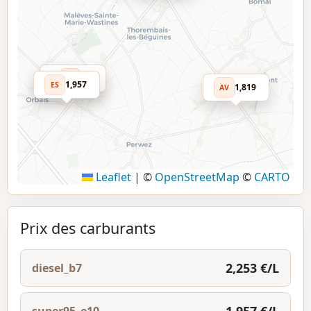
-
DA
1,957
ES
1,819
AV
Leaflet
|
©
OpenStreetMap
©
CARTO
Prix des carburants
2,253 €/L
diesel_b7