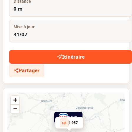
Distance
0 m
Mise à jour
31/07
Itinéraire
Partager
+
−
0,842
1,957
Q8