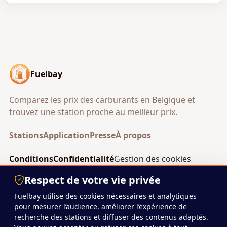
Fuelbay
Comparez les prix des carburants en Belgique et
trouvez une station proche au meilleur prix.
Stations
Application
Presse
À propos
Conditions
Confidentialité
Gestion des cookies
Android
Respect de votre vie privée
Fuelbay utilise des cookies nécessaires et analytiques
pour mesurer l’audience, améliorer l’expérience de
© 2026 Fuelbay
recherche des stations et diffuser des contenus adaptés.