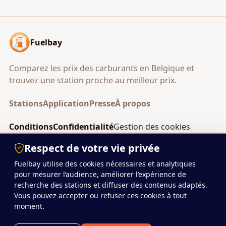
Fuelbay
Comparez les prix des carburants en Belgique et
trouvez une station proche au meilleur prix.
Stations
Application
Presse
À propos
Conditions
Confidentialité
Gestion des cookies
Android
Respect de votre vie privée
Fuelbay utilise des cookies nécessaires et analytiques
pour mesurer l’audience, améliorer l’expérience de
© 2026 Fuelbay
recherche des stations et diffuser des contenus adaptés.
Projet indépendant basé en Belgique.
Vous pouvez accepter ou refuser ces cookies à tout
moment.