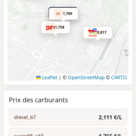
1,766
1,769
ES
1,758
0,817
Leaflet
|
©
OpenStreetMap
©
CARTO
Prix des carburants
2,111 €/L
diesel_b7