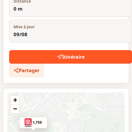
Distance
0 m
Mise à jour
09/08
Itinéraire
Partager
+
−
1,759