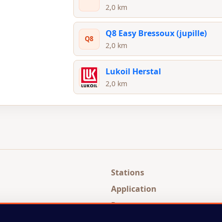
2,0 km
Q8 Easy Bressoux (jupille)
Q8
2,0 km
Lukoil Herstal
2,0 km
Stations
Application
Presse
 et trouvez
À propos