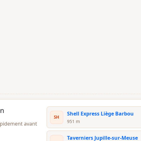
on
Shell Express Liège Barbou
SH
951 m
apidement avant
Taverniers Jupille-sur-Meuse