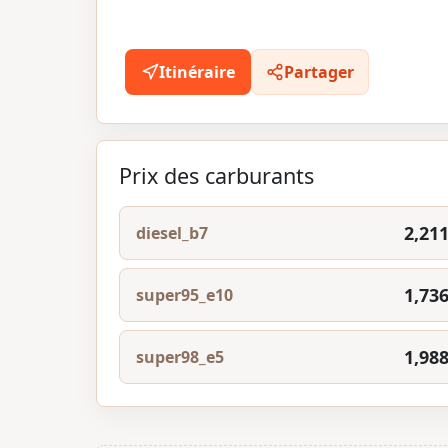
Itinéraire
Partager
Prix des carburants
2,211
diesel_b7
1,736
super95_e10
1,988
super98_e5