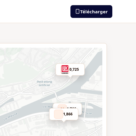
Télécharger
0,725
1,766
Q8
1,866